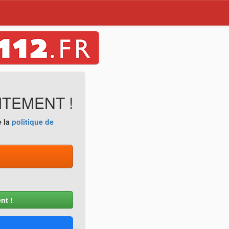
ITEMENT !
e la
politique de
nt !