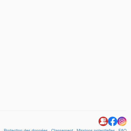
s
·
Protection des données
·
Classement
·
Missions potentielles
·
FAQ